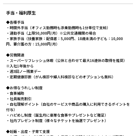
手当・福利厚生
◆各種手当
・時間外手当（オフィス勤務時も添乗勤務時も1分単位で支給）
・通勤手当（上限50,000円/月）※公共交通機関の場合
・家族手当（扶養家族：配偶者：5,000円、18歳未満の子ども：10,000
円、要介護の方：15,000円/月）
◆労務関連
・スーパーリフレッシュ休暇（公休と合わせて最大16連休の取得を推奨）
※入社1年後から
・週3回ノー残業デー
・定期健康診断（がん検診や婦人科検診などのオプションも無料）
◆お得なうれしい制度
・食事補助
・社員販売割引
・自社理解ポイント（自社のサービスや商品の購入に利用できるポイントを
付与）
・ハピめし制度（誕生月に豪華な食事やプレゼントなど贈呈）
・社内プレゼント制度（様々なチケットを抽選でプレゼント）
◆妊娠・出産・子育て支援