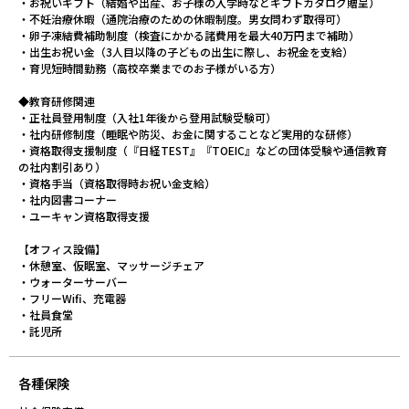
・お祝いギフト（結婚や出産、お子様の入学時などギフトカタログ贈呈）
・不妊治療休暇（通院治療のための休暇制度。男女問わず取得可）
・卵子凍結費補助制度（検査にかかる諸費用を最大40万円まで補助）
・出生お祝い金（3人目以降の子どもの出生に際し、お祝金を支給）
・育児短時間勤務（高校卒業までのお子様がいる方）
◆教育研修関連
・正社員登用制度（入社1年後から登用試験受験可）
・社内研修制度（睡眠や防災、お金に関することなど実用的な研修）
・資格取得支援制度（『日経TEST』『TOEIC』などの団体受験や通信教育
の社内割引あり）
・資格手当（資格取得時お祝い金支給）
・社内図書コーナー
・ユーキャン資格取得支援
【オフィス設備】
・休憩室、仮眠室、マッサージチェア
・ウォーターサーバー
・フリーWifi、充電器
・社員食堂
・託児所
各種保険