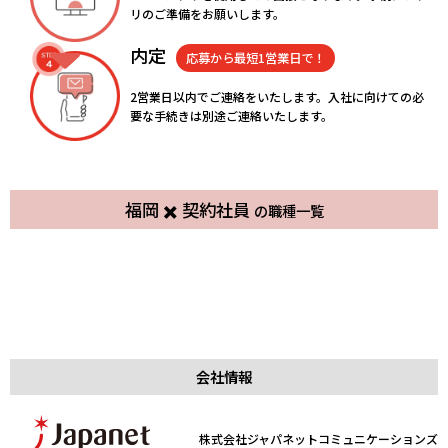
リのご準備をお願いします。
内定
応募から最短1営業日で！
2営業日以内でご連絡をいたします。入社に向けての必
要な手続きは別途ご連絡いたします。
ITサポート事務（PCキッティン
夜間コールセンタースタッフ兼ク
福岡 ✖️ 契約社員
の職種一覧
グ・セットアップ業務）
経理事務
コールセンタースタッフ兼クルー
ルーズ旅行の添乗（英語対応担
労務サポート事務
労務事務（給与計算担当）
契約社員
天神
契約社員
天神
ズ旅行の添乗
当）
契約社員
天神
契約社員
天神
物流倉庫内作業
コールセンター
契約社員
博多
契約社員
博多
コールセンター
コールセンター
契約社員
粕屋
契約社員
博多
コールセンター
コールセンター
契約社員
照葉
契約社員
六本松
契約社員
西新
契約社員
平尾
会社情報
株式会社ジャパネットコミュニケーションズ