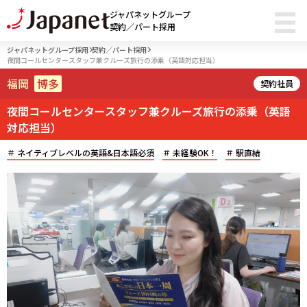
ジャパネットグループ
契約／パート採用
ジャパネットグループ採用
契約／パート採用
夜間コールセンタースタッフ兼クルーズ旅行の添乗（英語対応担当）
福岡
博多
契約社員
夜間コールセンタースタッフ兼クルーズ旅行の添乗（英語
対応担当）
ネイティブレベルの英語&日本語必須
未経験OK！
駅直結