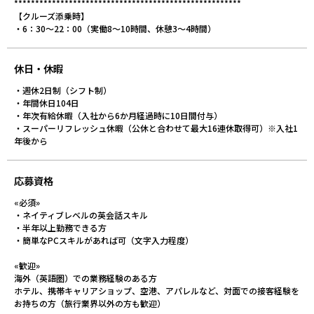
******************************************************
【クルーズ添乗時】
・6：30～22：00（実働8～10時間、休憩3～4時間）
休日・休暇
・週休2日制（シフト制）
・年間休日104日
・年次有給休暇（入社から6か月経過時に10日間付与）
・スーパーリフレッシュ休暇（公休と合わせて最大16連休取得可）※入社1
年後から
応募資格
«必須»
・ネイティブレベルの英会話スキル
・半年以上勤務できる方
・簡単なPCスキルがあれば可（文字入力程度）
«歓迎»
海外（英語圏）での業務経験のある方
ホテル、携帯キャリアショップ、空港、アパレルなど、対面での接客経験を
お持ちの方（旅行業界以外の方も歓迎）