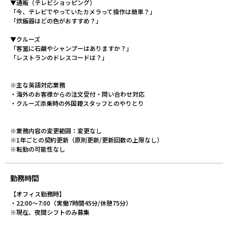
▼通販（テレビショッピング）
「今、テレビでやっていたカメラって操作は簡単？」
「炊飯器はどの色がおすすめ？」
▼クルーズ
「客室に石鹸やシャンプーはありますか？」
「レストランのドレスコードは？」
※主な英語対応業務
・海外のお客様からの注文受付・問い合わせ対応
・クルーズ添乗時の外国籍スタッフとのやりとり
※業務内容の変更範囲：変更なし
※1年ごとの契約更新（原則更新/更新回数の上限なし）
※転勤の可能性なし
勤務時間
【オフィス勤務時】
・22:00～7:00（実働7時間45分/休憩75分）
※現在、夜間シフトのみ募集