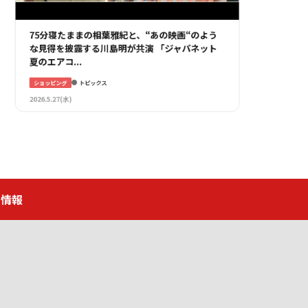
4年連続日本一「ジャパネットのおせち」が夏か
ら販売開始 「史上最多73品」「重量113%」で
品・量と...
ショッピング
トピックス
2026.8.7(金)
用情報