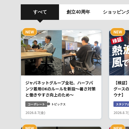
すべて
創立40周年
ショッピン
ジャパネットグループ全社、ハーフパ
【検証
ンツ着用OKのルールを新設～暑さ対策
グース
と働きやすさ向上のため～
ウナ】
コーポレート
トピックス
スタジア
2026.8.7(金)
2026.8.7