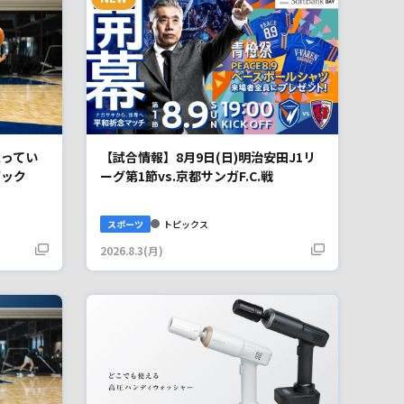
ってい
【試合情報】8月9日(日)明治安田J1リ
バック
ーグ第1節vs.京都サンガF.C.戦
スポーツ
トピックス
2026.8.3(月)