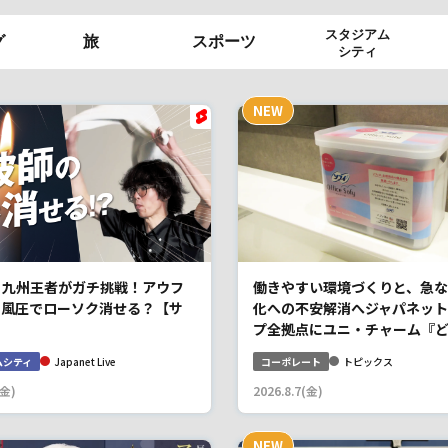
スタジアム
グ
旅
スポーツ
シティ
】九州王者がガチ挑戦！アウフ
働きやすい環境づくりと、急な
の風圧でローソク消せる？【サ
化への不安解消へジャパネット
プ全拠点にユニ・チャーム『どこ
ムシティ
Japanet Live
コーポレート
トピックス
(金)
2026.8.7(金)