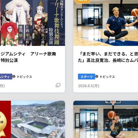
タジアムシティ アリーナ歌舞
「まだ早い、まだできる、と思
 特別公演
た」髙比良寛治、長崎にカム
ムシティ
トピックス
スポーツ
トピックス
(月)
2026.8.3(月)