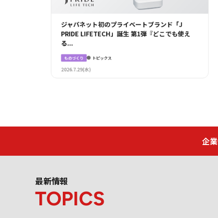
40周年対談 東横イン黒田社長×ジャパネット
田旭人
J
も使え
創立40周年
トピックス
2026.7.13(月)
企業
最新情報
TOPICS