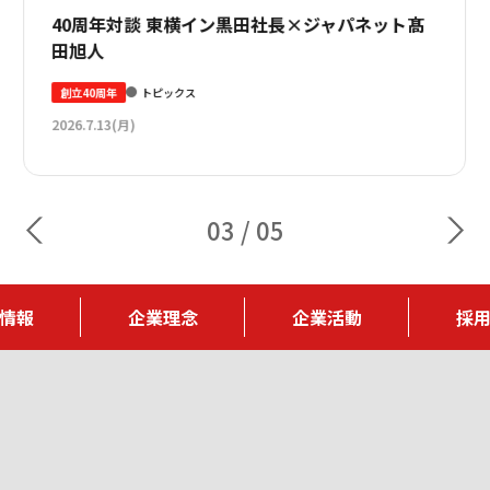
75分寝たままの相葉雅紀と、“あの映画“のよう
髙
な見得を披露する川島明が共演 「ジャパネット
夏のエアコ...
ショッピング
トピックス
2026.5.27(水)
04
/
05
情報
企業理念
企業活動
採