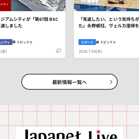
ジアムシティが「第67回 BSC
「見返したい、という気持ち
入選しました
た」永野威旺、ヴェルカ復帰
ムシティ
トピックス
スポーツ
トピックス
1(金)
2026.7.30(木)
最新情報一覧へ