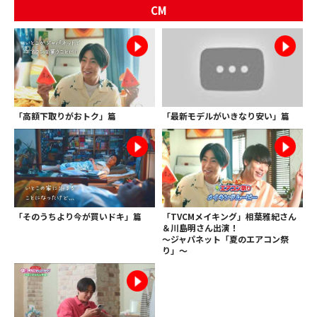
CM
「高額下取りがおトク」篇
「最新モデルがいきなり安い」篇
「そのうちより今が買いドキ」篇
「TVCMメイキング」相葉雅紀さん
＆川島明さん出演！
～ジャパネット「夏のエアコン祭
り」～