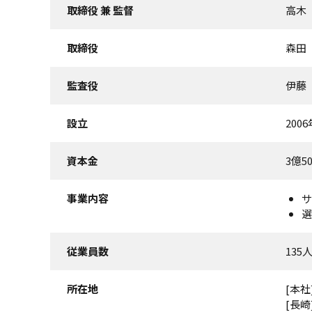
取締役 兼 監督
高木
取締役
森田
監査役
伊藤
設立
200
資本金
3億5
事業内容
サ
選
従業員数
13
所在地
[本
[長