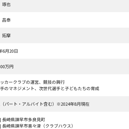
 琢也
 昌泰
 拓摩
6年6月20日
000万円
ッカークラブの運営、競技の興行
手のマネジメント、次世代選手と子どもたちの育成
5人（パート・アルバイト含む）※2024年8月現在
社] 長崎県諫早市多良見町
崎] 長崎県諫早市喜々津（クラブハウス）