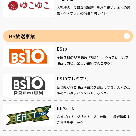
お客様の『良質な温泉旅』をお手伝い。国内の旅
館・宿・ホテルの宿泊予約サイト
BS放送事業
BS10
全国無料のBS放送局『BS10』。クイズにゴルフに
映画に麻雀、楽しい番組てんこ盛り！
BS10プレミアム
語り継がれる映画や音楽をお届けする、大人のた
めのエンタテインメントチャンネル
BEAST X
麻雀プロリーグ「Mリーグ」参戦中！最新情報は
こちらをチェック！