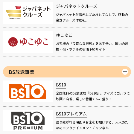
ジャパネットクルーズ
ジャパネットが磨き上げたおもてなしで、感動の
豪華クルーズ体験を。
ゆこゆこ
お客様の『良質な温泉旅』をお手伝い。国内の旅
館・宿・ホテルの宿泊予約サイト
BS放送事業
BS10
全国無料のBS放送局『BS10』。クイズにゴルフに
映画に麻雀、楽しい番組てんこ盛り！
BS10プレミアム
語り継がれる映画や音楽をお届けする、大人のた
めのエンタテインメントチャンネル