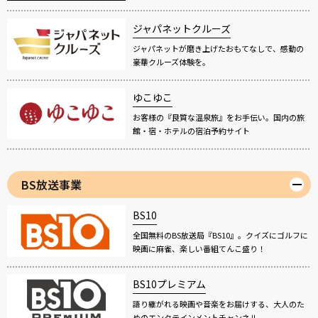
ジャパネットクルーズ
ジャパネットが磨き上げたおもてなしで、感動の
豪華クルーズ体験を。
ゆこゆこ
お客様の『良質な温泉旅』をお手伝い。国内の旅
館・宿・ホテルの宿泊予約サイト
BS放送事業
BS10
全国無料のBS放送局『BS10』。クイズにゴルフに
映画に麻雀、楽しい番組てんこ盛り！
BS10プレミアム
語り継がれる映画や音楽をお届けする、大人のた
めのエンタテインメントチャンネル