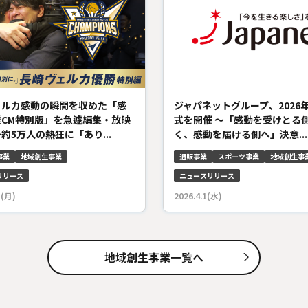
ェルカ感動の瞬間を収めた「感
ジャパネットグループ、2026
業CM特別版」を急遽編集・放映
式を開催 ～「感動を受けとる
約5万人の熱狂に「あり...
く、感動を届ける側へ」決意...
事業
地域創生事業
通販事業
スポーツ事業
地域創生事
リリース
ニュースリリース
5(月)
2026.4.1(水)
地域創生事業一覧へ