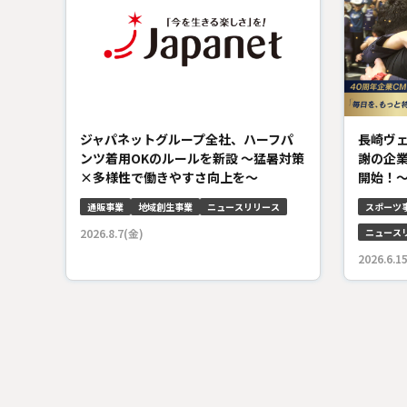
ジャパネットグループ全社、ハーフパ
長崎ヴ
ンツ着用OKのルールを新設 ～猛暑対策
謝の企
×多様性で働きやすさ向上を～
開始！～
通販事業
地域創生事業
ニュースリリース
スポーツ
2026.8.7(金)
ニュース
2026.6.1