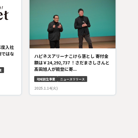
年度入社
側ではな
ハピネスアリーナこけら落とし 寄付金
額は￥24,292,737 ！さだまさしさんと
髙田旭人が能登に寄...
業
地域創生事業
ニュースリリース
2025.1.14(火)