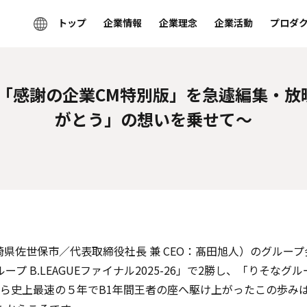
トップ
企業情報
企業理念
企業活動
プロダ
「感謝の企業CM特別版」を急遽編集・放
がとう」の想いを乗せて～
県佐世保市／代表取締役社長 兼 CEO：髙田旭人）のグルー
プ B.LEAGUEファイナル2025-26」で2勝し、「りそなグルー
入から史上最速の５年でB1年間王者の座へ駆け上がったこの歩