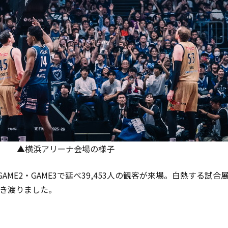
▲横浜アリーナ会場の様子
AME2・GAME3で延べ39,453人の観客が来場。白熱する
響き渡りました。
】