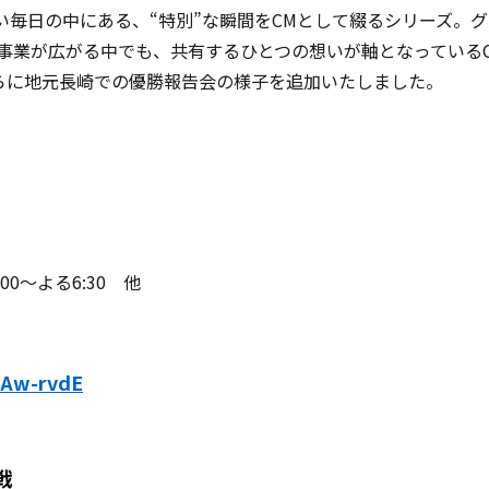
い毎日の中にある、“特別”な瞬間をCMとして綴るシリーズ。
事業が広がる中でも、共有するひとつの想いが軸となっているC
らに地元長崎での優勝報告会の様子を追加いたしました。
0～よる6:30 他
IAw-rvdE
戦