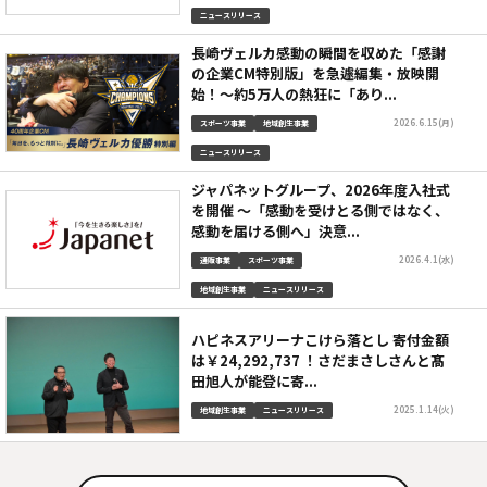
ニュースリリース
長崎ヴェルカ感動の瞬間を収めた「感謝
の企業CM特別版」を急遽編集・放映開
始！～約5万人の熱狂に「あり...
2026.6.15(月)
スポーツ事業
地域創生事業
ニュースリリース
ジャパネットグループ、2026年度入社式
を開催 ～「感動を受けとる側ではなく、
感動を届ける側へ」決意...
2026.4.1(水)
通販事業
スポーツ事業
地域創生事業
ニュースリリース
ハピネスアリーナこけら落とし 寄付金額
は￥24,292,737 ！さだまさしさんと髙
田旭人が能登に寄...
2025.1.14(火)
地域創生事業
ニュースリリース