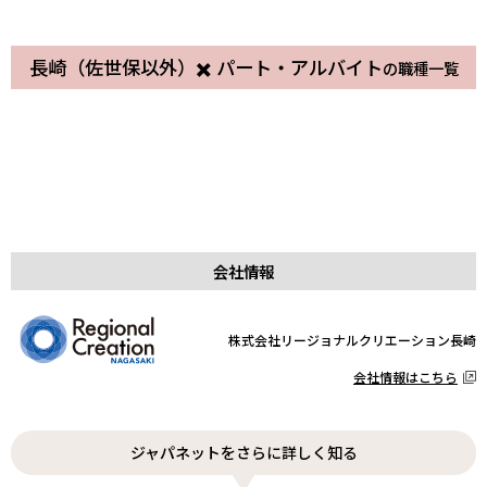
クラフトビールレストランのキッ
長崎スタジアムシティ店舗の受
長崎（佐世保以外）✖️ パート・アルバイト
の職種一覧
『WAGYUMAFIA NAGASAKI』の
チン・ホールスタッフ
付・サポート事務
＜調理職＞🌸オープンポジション
『ジャパレクラボ』の接客スタッ
マーケティング事務
ホール・キッチンスタッフ
結婚式・パーティーの手配事務ス
パート・アルバイト
スタジアムシティ
パート・アルバイト
スタジアムシティ
ライブイベントの図面作製
🌸
長崎スタジアムシティ内のレスト
フ（家電商品のお試し・レジ応
カジュアルフレンチレストラン
パート・アルバイト
スタジアムシティ
パート・アルバイト
スタジアムシティ
スポーツ施設の管理人
タッフ
結婚式・パーティーのサービスス
グルメ回転寿司『美々すし』のキ
パート・アルバイト
スタジアムシティ
パート・アルバイト
スタジアムシティ
ランの接客
対）
『ヴィ・ヴェルデ』のキッチンス
アミューズメント施設での接客・
パート・アルバイト
弁天町
パート・アルバイト
スタジアムシティ
タッフ
ッチン・ホールスタッフ
スタジアムシティでの接客／軽作
パート・アルバイト
スタジアムシティ
パート・アルバイト
スタジアムシティ
タッフ
運営（ジップライン）
パート・アルバイト
スタジアムシティ
パート・アルバイト
スタジアムシティ
コールセンター
業など【6ヶ月更新】
パート・アルバイト
スタジアムシティ
パート・アルバイト
スタジアムシティ
パート・アルバイト
スタジアムシティ
パート・アルバイト
スタジアムシティ
会社情報
株式会社リージョナルクリエーション長崎
会社情報はこちら
ジャパネットをさらに詳しく知る