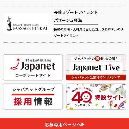
長崎リゾートアイランド
パサージュ琴海
長崎の内海・大村湾に面したゴルフ＆ホテルのリ
ゾートアイランド
応募専用ページへ
Copyright © JAPANET HOLDINGS Co,Ltd