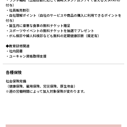
付与）
・社員販売割引
・自社理解ポイント（自社のサービスや商品の購入に利用できるポイントを
付与）
・誕生月に豪華な食事の無料チケット贈呈
・スポーツやイベントの無料チケットを抽選でプレゼント
・がん検診や婦人科検診なども無料の定期健康診断（規定有）
◆教育研修関連
・社内図書
・ユーキャン資格取得支援
各種保険
社会保険完備
（健康保険、雇用保険、労災保険、厚生年金）
※週の労働時間によって加入対象保険が変わります。