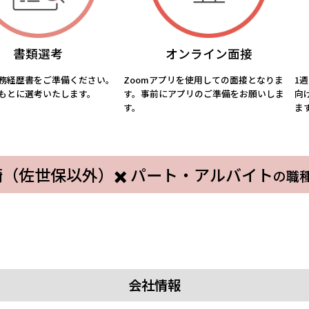
書類選考
オンライン面接
務経歴書をご準備ください。
Zoomアプリを使用しての面接となりま
1
もとに選考いたします。
す。事前にアプリのご準備をお願いしま
向
す。
ま
ャパレクラボ』の接客スタッ
スタジアムシティ店舗の受
理職＞🌸オープンポジション
（佐世保以外）✖️ パート・アルバイト
の職
家電商品のお試し・レジ応
結婚式・パーティーのサービ
サポート事務
マーケティング事務
ューズメント施設での接客・
スポーツ施設の管理人
タッフ
ト・アルバイト
スタジアムシティ
パート・アルバイト
スタジアム
（ジップライン）
コールセンター
ト・アルバイト
スタジアムシティ
パート・アルバイト
ト・アルバイト
スタジアムシティ
パート・アルバイト
スタジアム
ト・アルバイト
スタジアムシティ
パート・アルバイト
スタジアム
会社情報