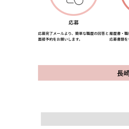
応募
応募完了メールより、簡単な職歴の回答と
履歴書・職
面接予約をお願いします。
応募書類を
『ジ
クラフトビールレストランのキッ
長崎
カジュアルフレンチレストラン
＜調
長崎
長崎スタジアムシティ内のレスト
フ（
チン・ホールスタッフ
付・
『ヴィ・ヴェルデ』のキッチンス
アミ
ライブイベントの図面作製
🌸
ランの接客
対）
パート・アルバイト
スタジアムシティ
パー
タッフ
運営
パート・アルバイト
スタジアムシティ
パー
パート・アルバイト
スタジアムシティ
パー
パート・アルバイト
スタジアムシティ
パー