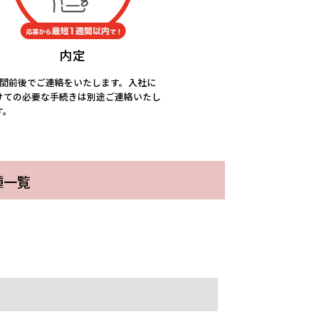
内定
週間前後でご連絡をいたします。入社に
けての必要な手続きは別途ご連絡いたし
す。
『WAGYUMAFIA NAGASAKI』の
結婚式・パーティーの手配事務ス
種一覧
スス
グルメ回転寿司『美々すし』のキ
ホール・キッチンスタッフ
スタジアムシティでの接客／軽作
タッフ
ッチン・ホールスタッフ
シティ
パート・アルバイト
スタジアムシティ
業など【6ヶ月更新】
弁天町
パート・アルバイト
スタジアムシティ
シティ
パート・アルバイト
スタジアムシティ
シティ
パート・アルバイト
スタジアムシティ