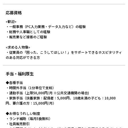
応募資格
«歓迎»
・一般事務（PC入力業務・データ入力など）の経験
・総務や人事職としての経験
・販売業など接客のご経験
«求める人物像»
・従業員の「困った、こうしてほしい！」をサポートできるホスピタリティ
のある対応ができる方
手当・福利厚生
◆各種手当
・時間外手当（1分単位で支給）
・通勤手当（上限50,000円/月 ※公共交通機関の場合)
・家族手当（扶養家族：配偶者：5,000円、18歳未満の子ども：10,000
円、要介護の方：15,000円/月）
◆お得なうれしい制度
・ランチ補助（毎月5食無料）
・社員販売割引