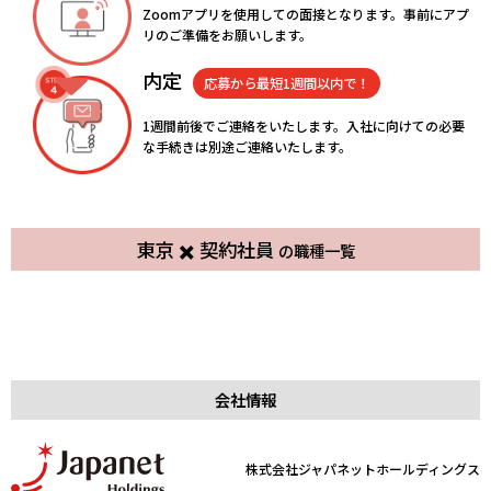
Zoomアプリを使用しての面接となります。事前にアプ
リのご準備をお願いします。
内定
応募から最短1週間以内で！
1週間前後でご連絡をいたします。入社に向けての必要
な手続きは別途ご連絡いたします。
東京 ✖️ 契約社員
の職種一覧
家電アフターサービススタッフ
総務・社員サポート
バイヤーのサポート事務
ECサイト運営アシスタント
契約社員
東陽町
契約社員
麻布
返品商品の管理・データ入力
家電修理
契約社員
麻布
契約社員
麻布
契約社員
東陽町
契約社員
東陽町
会社情報
株式会社ジャパネットホールディングス