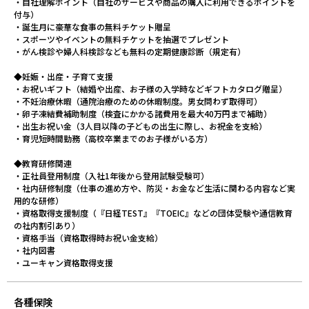
・自社理解ポイント（自社のサービスや商品の購入に利用できるポイントを
付与）
・誕生月に豪華な食事の無料チケット贈呈
・スポーツやイベントの無料チケットを抽選でプレゼント
・がん検診や婦人科検診なども無料の定期健康診断（規定有）
◆妊娠・出産・子育て支援
・お祝いギフト（結婚や出産、お子様の入学時などギフトカタログ贈呈）
・不妊治療休暇（通院治療のための休暇制度。男女問わず取得可）
・卵子凍結費補助制度（検査にかかる諸費用を最大40万円まで補助）
・出生お祝い金（3人目以降の子どもの出生に際し、お祝金を支給）
・育児短時間勤務（高校卒業までのお子様がいる方）
◆教育研修関連
・正社員登用制度（入社1年後から登用試験受験可）
・社内研修制度（仕事の進め方や、防災・お金など生活に関わる内容など実
用的な研修）
・資格取得支援制度（『日経TEST』『TOEIC』などの団体受験や通信教育
の社内割引あり）
・資格手当（資格取得時お祝い金支給）
・社内図書
・ユーキャン資格取得支援
各種保険