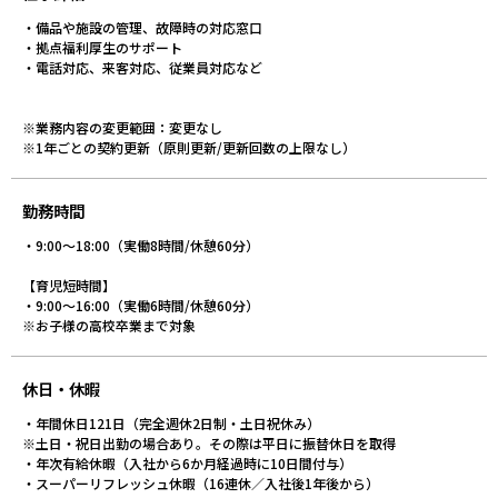
・備品や施設の管理、故障時の対応窓口
・拠点福利厚生のサポート
・電話対応、来客対応、従業員対応など
※業務内容の変更範囲：変更なし
※1年ごとの契約更新（原則更新/更新回数の上限なし）
勤務時間
・9:00～18:00（実働8時間/休憩60分）
【育児短時間】
・9:00～16:00（実働6時間/休憩60分）
※お子様の高校卒業まで対象
休日・休暇
・年間休日121日（完全週休2日制・土日祝休み）
※土日・祝日出勤の場合あり。その際は平日に振替休日を取得
・年次有給休暇（入社から6か月経過時に10日間付与）
・スーパーリフレッシュ休暇（16連休／入社後1年後から）