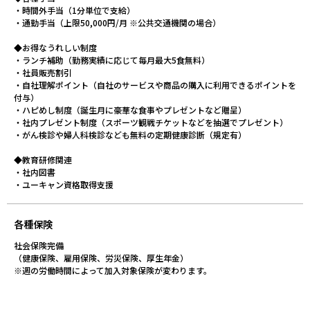
・時間外手当（1分単位で支給）
・通勤手当（上限50,000円/月 ※公共交通機関の場合）
◆お得なうれしい制度
・ランチ補助（勤務実績に応じて毎月最大5食無料）
・社員販売割引
・自社理解ポイント（自社のサービスや商品の購入に利用できるポイントを
付与）
・ハピめし制度（誕生月に豪華な食事やプレゼントなど贈呈）
・社内プレゼント制度（スポーツ観戦チケットなどを抽選でプレゼント）
・がん検診や婦人科検診なども無料の定期健康診断（規定有）
◆教育研修関連
・社内図書
・ユーキャン資格取得支援
各種保険
社会保険完備
（健康保険、雇用保険、労災保険、厚生年金）
※週の労働時間によって加入対象保険が変わります。