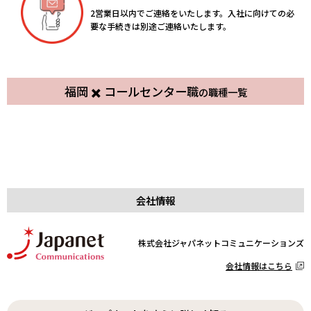
2営業日以内でご連絡をいたします。入社に向けての必
要な手続きは別途ご連絡いたします。
福岡 ✖️ コールセンター職
の職種一覧
コールセンター
コールセンター
コールセンター
コールセンター
契約社員
博多
契約社員
照葉
コールセンター
コールセンター
契約社員
六本松
契約社員
西新
コールセンター
コールセンター
契約社員
平尾
パート・アルバイト
照葉
コールセンター
コールセンター
パート・アルバイト
博多
パート・アルバイト
六本松
パート・アルバイト
西新
パート・アルバイト
平尾
会社情報
株式会社ジャパネットコミュニケーションズ
会社情報はこちら