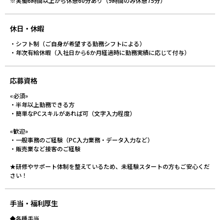
※実働6時間以上から休憩60分あり（9時間のみ休憩75分）
休日・休暇
・シフト制（ご自身が希望する勤務シフトによる）
・年次有給休暇（入社日から6か月経過時に勤務実績に応じて付与）
応募資格
«必須»
・半年以上勤務できる方
・簡単なPCスキルがあれば可（文字入力程度）
«歓迎»
・一般事務のご経験（PC入力業務・データ入力など）
・販売業など接客のご経験
★研修やサポート体制を整えているため、未経験スタートの方もご安心くだ
さい！
手当・福利厚生
◆各種手当