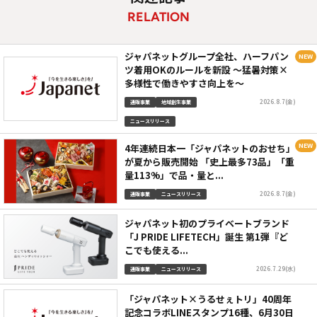
RELATION
ジャパネットグループ全社、ハーフパン
ツ着用OKのルールを新設 ～猛暑対策×
多様性で働きやすさ向上を～
2026.8.7(金)
通販事業
地域創生事業
ニュースリリース
4年連続日本一「ジャパネットのおせち」
が夏から販売開始 「史上最多73品」「重
量113%」で品・量と...
2026.8.7(金)
通販事業
ニュースリリース
ジャパネット初のプライベートブランド
「J PRIDE LIFETECH」誕生 第1弾『ど
こでも使える...
2026.7.29(水)
通販事業
ニュースリリース
「ジャパネット×うるせぇトリ」40周年
記念コラボLINEスタンプ16種、6月30日