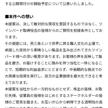
する公開買付けの開始予定について公表いたしました。
■本件への想い
本提案は、決して敵対的な買収を意図するものではなく、ツ
インバ
ード取締役会の皆様からのご賛同を前提条件としてお
ります。
その
根底には、燕三条という世界に誇る職人文化の土壌で、
卓越した技術から素晴らしい製品を生み出されてきたツイン
バード
様への深い敬意があります。お客様の声を反映して製
品を磨き、
お届けすることに強みを持つ当社と一体になるこ
とで、
短期的な利益追求にとどまらず、
中長期的な視点での
大規模な投資を実行し、
双方の企業価値を最大化できると考
えております。
本提案を当社からの一方的なものとせず、株主の皆様、
お取
引先様、
従業員の皆様をはじめとするステークホルダーの皆
様のご意見を踏
まえ、お互いが心から納得できる透明性の高