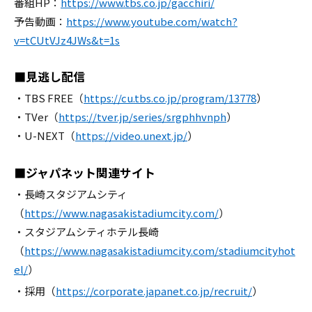
番組HP：
https://www.tbs.co.jp/gacchiri/
予告動画：
https://www.youtube.com/watch?
v=tCUtVJz4JWs&t=1s
■見逃し配信
・TBS FREE（
https://cu.tbs.co.jp/program/13778
）
・TVer（
https://tver.jp/series/srgphhvnph
）
・U-NEXT（
https://video.unext.jp/
）
■ジャパネット関連サイト
・長崎スタジアムシティ
（
https://www.nagasakistadiumcity.com/
）
・スタジアムシティホテル長崎
（
https://www.nagasakistadiumcity.com/stadiumcityhot
el/
）
・採用（
https://corporate.japanet.co.jp/recruit/
）