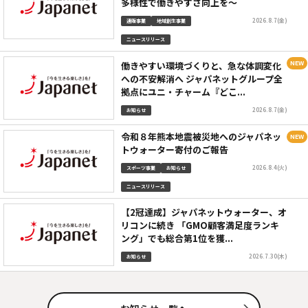
多様性で働きやすさ向上を～
2026.8.7(金)
通販事業
地域創生事業
ニュースリリース
働きやすい環境づくりと、急な体調変化
への不安解消へ ジャパネットグループ全
拠点にユニ・チャーム『どこ...
2026.8.7(金)
お知らせ
令和８年熊本地震被災地へのジャパネッ
トウォーター寄付のご報告
2026.8.4(火)
スポーツ事業
お知らせ
ニュースリリース
【2冠達成】ジャパネットウォーター、オ
リコンに続き 「GMO顧客満足度ランキ
ング」でも総合第1位を獲...
2026.7.30(木)
お知らせ