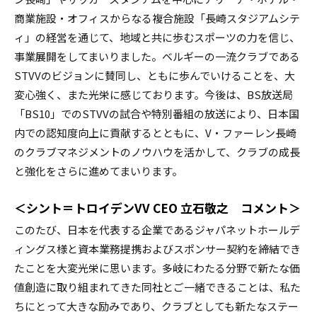
商業施設・オフィスからなる複合施設「長崎スタジアムシテ
ィ」の経営を通じて、地域と共に歩むスポーツの力を信じ、
事業展開をしてまいりました。ベルギーの一流クラブである
STVVのビジョンに賛同し、ともに歩んでいけることを、大
変心強く、また光栄に感じております。今後は、BS放送局
「BS10」でのSTVVの試合や特別番組の放送により、日本国
内での認知度向上に貢献するとともに、V・ファーレン長崎
のクラブマネジメントのノウハウを活かして、クラブの成長
と強化をさらに進めてまいります。
＜シント＝トロイデンVV CEO 立石敬之 コメント＞
このたび、日本を代表する企業であるジャパネットホールデ
ィングス様と資本業務提携およびスポンサー契約を締結でき
たことを大変光栄に思います。多岐にわたる分野で新たな価
値創造に取り組まれてきた同社とご一緒できることは、私た
ちにとって大きな励みであり、クラブとしても新たなステー