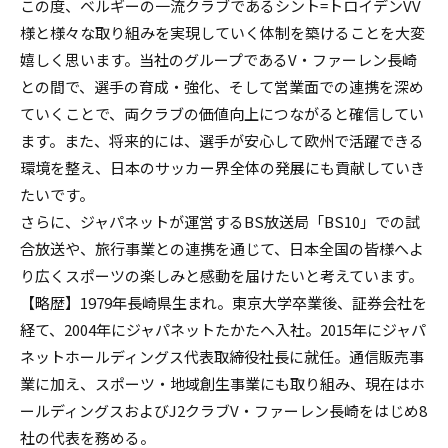
この度、ベルギーの一流クラブであるシント=トロイデンVV
様と様々な取り組みを実現していく体制を築けることを大変
嬉しく思います。当社のグループであるV・ファーレン長崎
との間で、選手の育成・強化、そして営業面での連携を深め
ていくことで、両クラブの価値向上につながると確信してい
ます。また、将来的には、選手が安心して欧州で活躍できる
環境を整え、日本のサッカー界全体の発展にも貢献していき
たいです。
さらに、ジャパネットが運営するBS放送局「BS10」での試
合放送や、旅行事業との連携を通じて、日本全国の皆様へよ
り広くスポーツの楽しみと感動を届けたいと考えています。
【略歴】1979年長崎県生まれ。東京大学卒業後、証券会社を
経て、2004年にジャパネットたかたへ入社。2015年にジャパ
ネットホールディングス代表取締役社長に就任。通信販売事
業に加え、スポーツ・地域創生事業にも取り組み、現在はホ
ールディングスおよびJ2クラブV・ファーレン長崎をはじめ8
社の代表を務める。