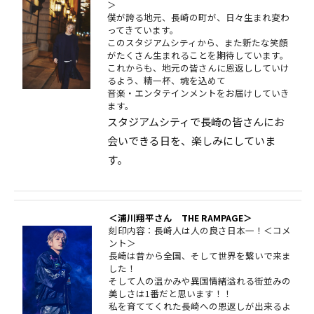
＞
僕が誇る地元、⻑崎の町が、日々生まれ変わ
ってきています。
このスタジアムシティから、また新たな笑顔
がたくさん⽣まれることを期待しています。
これからも、地元の皆さんに恩返ししていけ
るよう、精一杯、魂を込めて
音楽・エンタテインメントをお届けしていき
ます。
スタジアムシティで長崎の皆さんにお
会いできる日を、楽しみにしていま
す。
＜浦川翔平さん THE RAMPAGE＞
刻印内容：長崎人は人の良さ日本一！＜コメ
ント＞
長崎は昔から全国、そして世界を繋いで来ま
した！
そして人の温かみや異国情緒溢れる街並みの
美しさは1番だと思います！！
私を育ててくれた長崎への恩返しが出来るよ