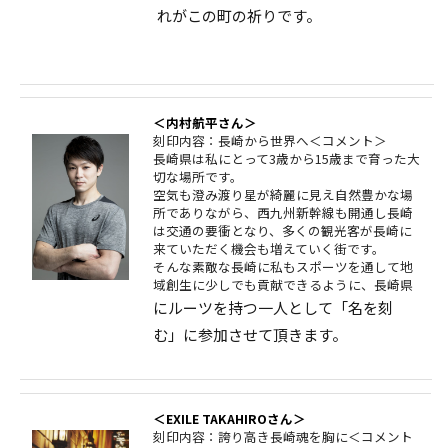
れがこの町の祈りです。
＜内村航平さん＞
刻印内容：長崎から世界へ＜コメント＞
長崎県は私にとって3歳から15歳まで育った大
切な場所です。
空気も澄み渡り星が綺麗に見え自然豊かな場
所でありながら、西九州新幹線も開通し長崎
は交通の要衝となり、多くの観光客が長崎に
来ていただく機会も増えていく街です。
そんな素敵な長崎に私もスポーツを通して地
域創生に少しでも貢献できるように、長崎県
にルーツを持つ一人として「名を刻
む」に参加させて頂きます。
＜EXILE TAKAHIROさん＞
刻印内容：誇り高き長崎魂を胸に＜コメント