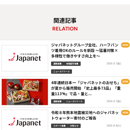
関連記事
RELATION
ジャパネットグループ全社、ハーフパン
ツ着用OKのルールを新設 ～猛暑対策×
多様性で働きやすさ向上を～
2026.8.7(金)
通販事業
地域創生事業
ニュースリリース
4年連続日本一「ジャパネットのおせち」
が夏から販売開始 「史上最多73品」「重
量113%」で品・量と...
2026.8.7(金)
通販事業
ニュースリリース
令和８年熊本地震被災地へのジャパネッ
トウォーター寄付のご報告
2026.8.4(火)
スポーツ事業
お知らせ