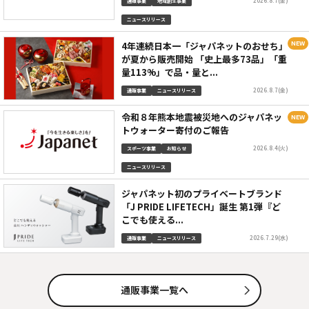
2026.8.7(金)
通販事業
地域創生事業
ニュースリリース
4年連続日本一「ジャパネットのおせち」
が夏から販売開始 「史上最多73品」「重
量113%」で品・量と...
2026.8.7(金)
通販事業
ニュースリリース
令和８年熊本地震被災地へのジャパネッ
トウォーター寄付のご報告
2026.8.4(火)
スポーツ事業
お知らせ
ニュースリリース
ジャパネット初のプライベートブランド
「J PRIDE LIFETECH」誕生 第1弾『ど
こでも使える...
2026.7.29(水)
通販事業
ニュースリリース
通販事業一覧へ