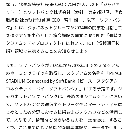
保市、代表取締役社長 兼 CEO：髙田 旭人、以下「ジャパネ
ット」）とソフトバンク株式会社（本社：東京都港区、代表
取締役 社長執行役員 兼 CEO：宮川 潤一、以下「ソフトバン
ク」）は、ジャパネットグループが2024年の開業を目指して
スタジアムを中心とした複合施設の開発に取り組む「長崎ス
タジアムシティプロジェクト」において、ICT（情報通信技
術）領域で連携することをお知らせします。
また、ソフトバンクが2024年から2028年までのスタジアム
のネーミングライツを取得し、スタジアムの名称を「PEACE
STADIUM Connected by SoftBank（ピース スタジアム
コネクテッド バイ ソフトバンク）」にする予定です。ジ
ャパネットとソフトバンクは、長崎スタジアムシティにおい
て、ソフトバンクの通信ネットワークやスマートシティをは
じめとした各分野における技術およびノウハウなどを活用し
て、人やモノ、情報などあらゆるものを「connect」するこ
とで、これまでにない感動的な顧客体験や、データを活用し