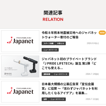
関連記事
RELATION
令和８年熊本地震被災地へのジャパネッ
トウォーター寄付のご報告
2026.8.4(火)
スポーツ事業
お知らせ
ニュースリリース
ジャパネット初のプライベートブランド
「J PRIDE LIFETECH」誕生 第1弾『ど
こでも使える...
2026.7.29(水)
通販事業
ニュースリリース
日本最大規模の公募広告賞「宣伝会議
賞」に協賛 ～「思わずジャパネットを利
用したくなるアイデア」を募集...
2026.7.22(水)
協賛
ニュースリリース