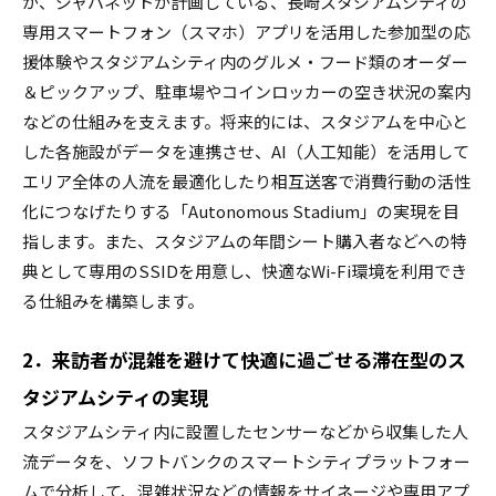
が、ジャパネットが計画している、長崎スタジアムシティの
専用スマートフォン（スマホ）アプリを活用した参加型の応
援体験やスタジアムシティ内のグルメ・フード類のオーダー
＆ピックアップ、駐車場やコインロッカーの空き状況の案内
などの仕組みを支えます。将来的には、スタジアムを中心と
した各施設がデータを連携させ、AI（人工知能）を活用して
エリア全体の人流を最適化したり相互送客で消費行動の活性
化につなげたりする「Autonomous Stadium」の実現を目
指します。また、スタジアムの年間シート購入者などへの特
典として専用のSSIDを用意し、快適なWi-Fi環境を利用でき
る仕組みを構築します。
2．来訪者が混雑を避けて快適に過ごせる滞在型のス
タジアムシティの実現
スタジアムシティ内に設置したセンサーなどから収集した人
流データを、ソフトバンクのスマートシティプラットフォー
ムで分析して、混雑状況などの情報をサイネージや専用アプ