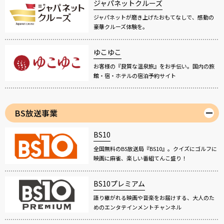
ジャパネットクルーズ
ジャパネットが磨き上げたおもてなしで、感動の
豪華クルーズ体験を。
ゆこゆこ
お客様の『良質な温泉旅』をお手伝い。国内の旅
館・宿・ホテルの宿泊予約サイト
BS放送事業
BS10
全国無料のBS放送局『BS10』。クイズにゴルフに
映画に麻雀、楽しい番組てんこ盛り！
BS10プレミアム
語り継がれる映画や音楽をお届けする、大人のた
めのエンタテインメントチャンネル