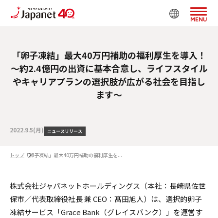
MENU
「卵子凍結」最大40万円補助の福利厚生を導入！
～約2.4億円の出資に基本合意し、ライフスタイル
やキャリアプランの選択肢が広がる社会を目指し
ます～
2022.9.5(月)
ニュースリリース
トップ
「卵子凍結」最大40万円補助の福利厚生を...
株式会社ジャパネットホールディングス（本社：⻑崎県佐世
保市／代表取締役社⻑ 兼 CEO：髙⽥旭⼈）は、選択的卵子
凍結サービス「Grace Bank（グレイスバンク）」を運営す