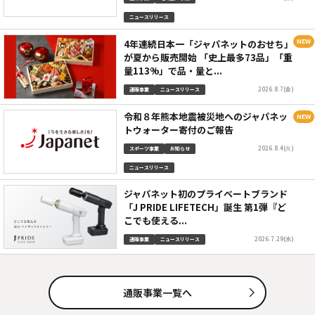
ニュースリリース
4年連続日本一「ジャパネットのおせち」
が夏から販売開始 「史上最多73品」「重
量113%」で品・量と...
2026.8.7(金)
通販事業
ニュースリリース
令和８年熊本地震被災地へのジャパネッ
トウォーター寄付のご報告
2026.8.4(火)
スポーツ事業
お知らせ
ニュースリリース
ジャパネット初のプライベートブランド
「J PRIDE LIFETECH」誕生 第1弾『ど
こでも使える...
2026.7.29(水)
通販事業
ニュースリリース
通販事業一覧へ