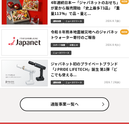
4年連続日本一「ジャパネットのおせち」
が夏から販売開始 「史上最多73品」「重
量113%」で品・量と...
2026.8.7(金)
通販事業
ニュースリリース
令和８年熊本地震被災地へのジャパネッ
トウォーター寄付のご報告
2026.8.4(火)
スポーツ事業
お知らせ
ニュースリリース
ジャパネット初のプライベートブランド
「J PRIDE LIFETECH」誕生 第1弾『ど
こでも使える...
2026.7.29(水)
通販事業
ニュースリリース
通販事業一覧へ