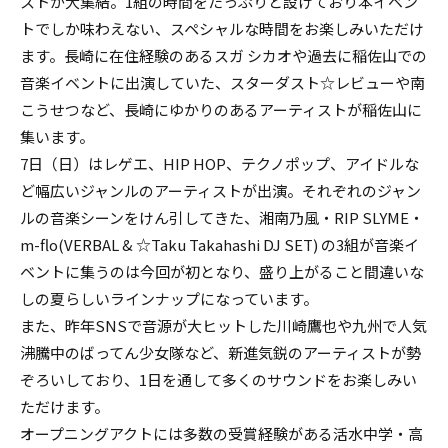
ストが大集結。1組の時間をたっぷりと設けており本イベン
トでしか味わえない、スペシャルな時間をお楽しみいただけ
ます。長崎に在住経験のあるスガ シカオや過去に稲佐山での
音楽イベントに出演していた、スターダスト☆レビューや南
こうせつなど、長崎にゆかりのあるアーティストが稲佐山に
集います。
7日（日）はレゲエ、HIP HOP、テクノポップ、アイドルな
ど幅広いジャンルのアーティストが出演。それぞれのジャン
ルの音楽シーンをけん引してきた、湘南乃風・RIP SLYME・
m-flo(VERBAL & ☆Taku Takahashi DJ SET) の3組が音楽イ
ベントに集うのは今回が初となり、盛り上がること間違いな
しの夏らしいラインナップになっています。
また、昨年SNSで音源が大ヒットした川崎鷹也や九州で人気
沸騰中のばってん少女隊など、新進気鋭のアーティストが勢
ぞろいしており、1日を通して多くのサウンドをお楽しみい
ただけます。
オープニングアクトには多数の受賞経験がある活水中学・高