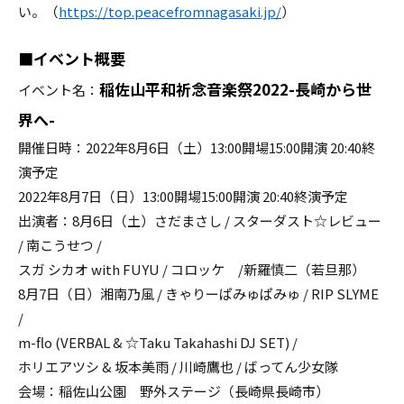
い。（
https://top.peacefromnagasaki.jp/
）
■イベント概要
稲佐山平和祈念音楽祭2022-長崎から世
イベント名：
界へ-
開催日時：2022年8月6日（土）13:00開場15:00開演 20:40終
演予定
2022年8月7日（日）13:00開場15:00開演 20:40終演予定
出演者：8月6日（土）さだまさし / スターダスト☆レビュー
/ 南こうせつ /
スガ シカオ with FUYU / コロッケ /新羅慎二（若旦那）
8月7日（日）湘南乃風 / きゃりーぱみゅぱみゅ / RIP SLYME
/
m-flo (VERBAL & ☆Taku Takahashi DJ SET) /
ホリエアツシ & 坂本美雨 / 川崎鷹也 / ばってん少女隊
会場：稲佐山公園 野外ステージ（長崎県長崎市）