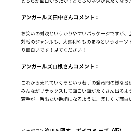
どちらが面白かったか？どちらのネタが見たくなった
アンガールズ田中さんコメント：
お笑いの対決というかりやすいパッケージですが、
対戦のジャンルも、大喜利やものまねというオーソ
り面白いです！見てください！
アンガールズ山根さんコメント：
これから売れていくぞという若手の登竜門の様な番
みんながリラックスして面白い面がたくさん出るよ
若手が一番出たい番組になるように、楽しくて面白
浪川＆岡本 ボイコミ ラボ（仮）
＜水曜日＞