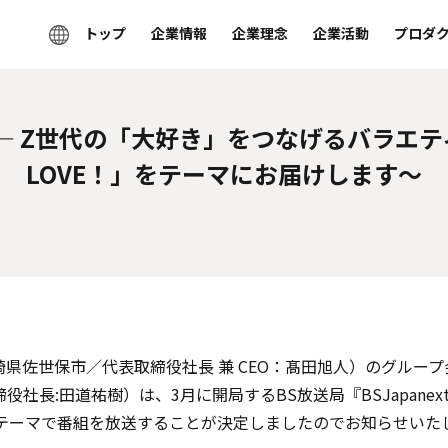
トップ
企業情報
企業理念
企業活動
プロダ
 Z世代の「大好き」をつなげるバラエティ番
LOVE！」をテーマにお届けします～
県佐世保市／代表取締役社⻑ 兼 CEO：髙⽥旭⼈）のグルー
社長:田道祐樹）は、3月に開局するBS放送局『BSJapan
」というテーマで番組を放送することが決定しましたのでお知らせいた