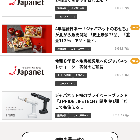
2026.8.7(金)
通販事業
地域創生事業
ニュースリリース
4年連続日本一「ジャパネットのおせち」
が夏から販売開始 「史上最多73品」「重
量113%」で品・量と...
2026.8.7(金)
通販事業
ニュースリリース
令和８年熊本地震被災地へのジャパネッ
トウォーター寄付のご報告
2026.8.4(火)
スポーツ事業
お知らせ
ニュースリリース
ジャパネット初のプライベートブランド
「J PRIDE LIFETECH」誕生 第1弾『ど
こでも使える...
2026.7.29(水)
通販事業
ニュースリリース
通販事業一覧へ