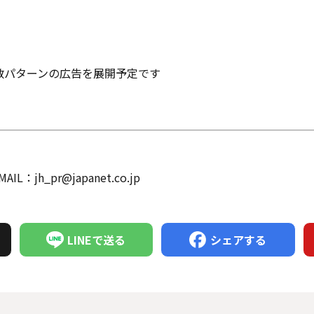
数パターンの広告を展開予定です
h_pr@japanet.co.jp
LINEで送る
シェアする