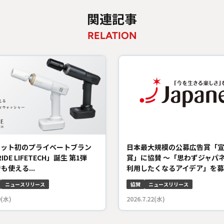
関連記事
RELATION
ネット初のプライベートブラン
日本最大規模の公募広告賞「
RIDE LIFETECH」誕生 第1弾
賞」に協賛 ～「思わずジャパ
も使える...
利用したくなるアイデア」を募集
ニュースリリース
協賛
ニュースリリース
9(水)
2026.7.22(水)