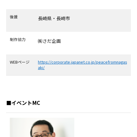
後援
長崎県・長崎市
制作協力
㈱さだ企画
WEBページ
https://corporate.japanet.co.jp/peacefromnagas
aki/
■イベントMC