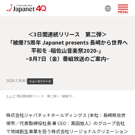
MENU
＜3日間連続リリース 第二弾＞
「被爆75周年 Japanet presents 長崎から世界へ
平和を -稲佐山音楽祭2020-」
~8月7日（金）番組放送のご案内~
2020.7.9(木)
ニュースリリース
トップ
＜3日間連続リリース 第二弾＞「被爆75...
株式会社ジャパネットホールディングス (本社：長崎県佐世
保市／代表取締役社長 兼 CEO：髙田旭人）のグループ会社
で地域創生事業を担う株式会社リージョナルクリエーション