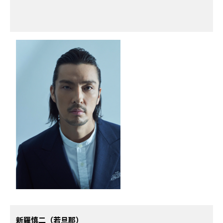
新羅慎二（若旦那）