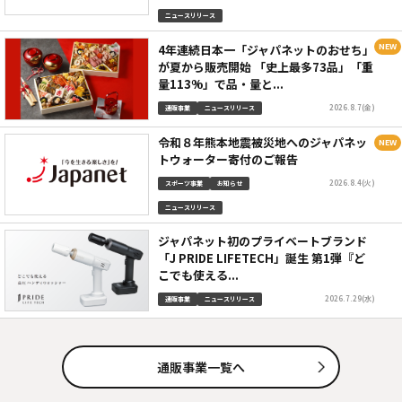
ニュースリリース
4年連続日本一「ジャパネットのおせち」
が夏から販売開始 「史上最多73品」「重
量113%」で品・量と...
2026.8.7(金)
通販事業
ニュースリリース
令和８年熊本地震被災地へのジャパネッ
トウォーター寄付のご報告
2026.8.4(火)
スポーツ事業
お知らせ
ニュースリリース
ジャパネット初のプライベートブランド
「J PRIDE LIFETECH」誕生 第1弾『ど
こでも使える...
2026.7.29(水)
通販事業
ニュースリリース
通販事業一覧へ