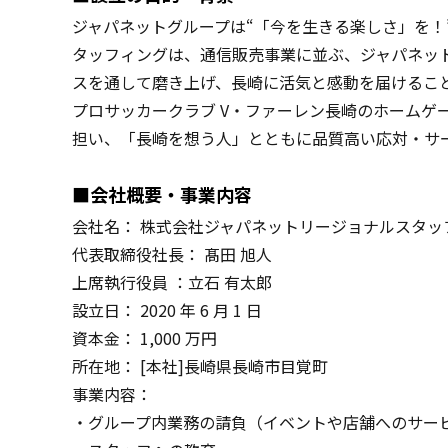
ジャパネットグループは“「今を生きる楽しさ」を
タッフィングは、通信販売事業に並ぶ、ジャパネット
スを通して磨き上げ、⻑崎に活気と感動を届けることを
プロサッカークラブ V・ファーレン⻑崎のホーム
担い、「⻑崎を想う⼈」とともに品質高い応対・サ
■会社概要・事業内容
会社名： 株式会社ジャパネットリージョナルスタッ
代表取締役社⻑： 髙⽥ 旭⼈
上席執行役員 ：立石 有太郎
設立日： 2020 年 6 月 1 日
資本金： 1,000 万円
所在地： [本社]⻑崎県⻑崎市目覚町
事業内容：
・グループ内業務の請負（イベントや店舗へのサー