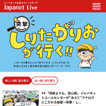
MENU
新しい順に並び替え
古い順に並び替え
#4 「効率よりも、安心感」 ジャパネッ
トコールセンターが“あえて”アナログ
にこだわる秘密～突撃！し...