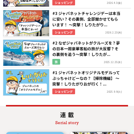
ショッピング
2026.4.3(金)
#3 ジャパネットチャレンジデーは本当
に安い？その裏側、全部聞かせてもら
います！ ～突撃！しりたがり...
ショッピング
2026.2.23(月)
#2 なぜジャパネットがクルーズを？夢
の日本一周豪華客船の旅が大反響？そ
の裏側を追う～突撃！しりたが...
旅
2025.12.25(木)
#1 ジャパネットオリジナルモデルって
ぶっちゃけどーなの？【掃除機編】 ～
突撃！しりたがりおが行く！...
ショッピング
2025.9.9(火)
連 載
Serial story