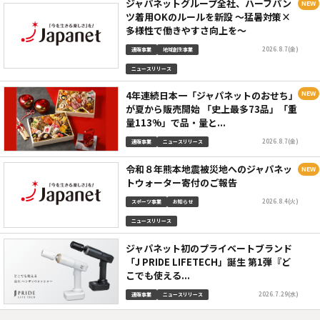
ジャパネットグループ全社、ハーフパン
ツ着用OKのルールを新設 ～猛暑対策×
多様性で働きやすさ向上を～
2026.8.7(金)
通販事業
地域創生事業
ニュースリリース
4年連続日本一「ジャパネットのおせち」
が夏から販売開始 「史上最多73品」「重
量113%」で品・量と...
2026.8.7(金)
通販事業
ニュースリリース
令和８年熊本地震被災地へのジャパネッ
トウォーター寄付のご報告
2026.8.4(火)
スポーツ事業
お知らせ
ニュースリリース
ジャパネット初のプライベートブランド
「J PRIDE LIFETECH」誕生 第1弾『ど
こでも使える...
2026.7.29(水)
通販事業
ニュースリリース