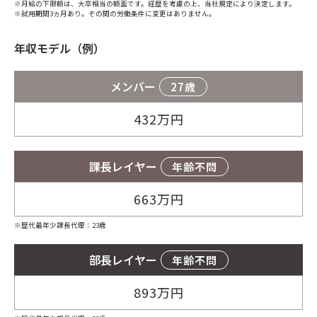
※月給の下限額は、大卒相当の額面です。経歴を考慮の上、当社規定により決定します。
※試用期間3ヵ月あり。その間の労働条件に変更はありません。
年収モデル（例）
メンバー
27歳
432
万円
課長レイヤー
年齢不問
663
万円
※歴代最年少課長代理：23歳
部長レイヤー
年齢不問
893
万円