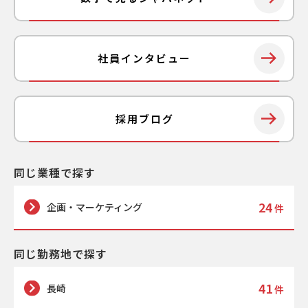
副業はできますか
社員インタビュー
採用基準について
募集人数は決まっていますか
採用ブログ
応募資格を満たしていないのですが応募でき
ますか
一度、不合格になりましたが、再度応募でき
ますか
同じ業種で探す
不合格の際は応募書類は返却してもらえます
24
か
企画・マーケティング
件
選考の結果について詳細理由を教えてもらえ
ますか
同じ勤務地で探す
採用プロセスについて
41
長崎
件
遠方の場合、面接交通費は支給されますか