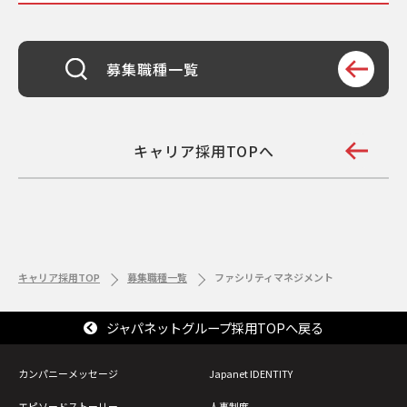
勤務中のため、日中の面接受験が難しいので
すが
募集職種一覧
今すぐに勤務できないのですが、応募できま
すか
キャリア採用TOPへ
0120-441-
キャリア採用TOP
募集職種一覧
ファシリティマネジメント
222
ジャパネットグループ採用TOPへ戻る
ジャパネットグループ 採用デスク
0120-314-252
カンパニーメッセージ
Japanet IDENTITY
エピソードストーリー
人事制度