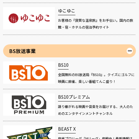
ゆこゆこ
お客様の『良質な温泉旅』をお手伝い。国内の旅
館・宿・ホテルの宿泊予約サイト
BS放送事業
BS10
全国無料のBS放送局『BS10』。クイズにゴルフに
映画に麻雀、楽しい番組てんこ盛り！
BS10プレミアム
語り継がれる映画や音楽をお届けする、大人のた
めのエンタテインメントチャンネル
BEAST X
麻雀プロリーグ「Mリーグ」参戦中！最新情報は