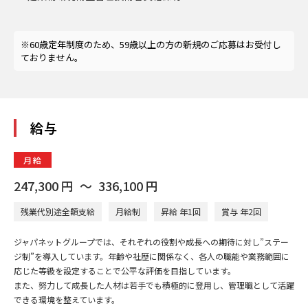
※60歳定年制度のため、59歳以上の方の新規のご応募はお受付し
ておりません。
給与
月給
247,300
円
〜
336,100
円
残業代別途全額支給
月給制
昇給 年1回
賞与 年2回
ジャパネットグループでは、それぞれの役割や成長への期待に対し”ステー
ジ制”を導入しています。年齢や社歴に関係なく、各人の職能や業務範囲に
応じた等級を設定することで公平な評価を目指しています。
また、努力して成長した人材は若手でも積極的に登用し、管理職として活躍
できる環境を整えています。