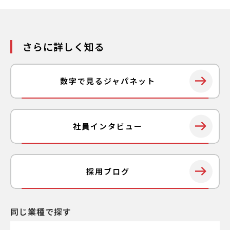
残業はどれくらいありますか
さらに詳しく知る
地域限定で働けますか
在宅ワークは可能ですか
数字で見るジャパネット
副業はできますか
社員インタビュー
採用基準について
募集人数は決まっていますか
採用ブログ
応募資格を満たしていないのですが応募でき
ますか
一度、不合格になりましたが、再度応募でき
ますか
同じ業種で探す
不合格の際は応募書類は返却してもらえます