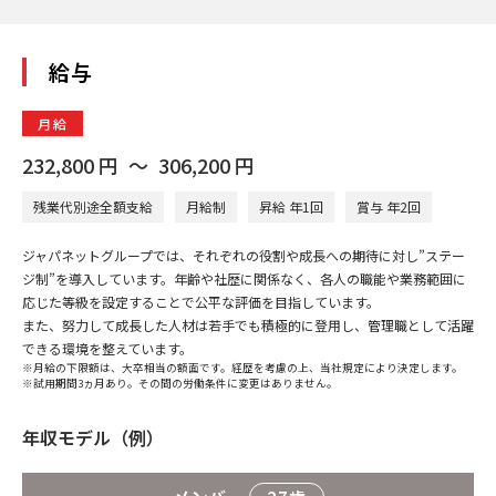
給与
月給
232,800
円
〜
306,200
円
残業代別途全額支給
月給制
昇給 年1回
賞与 年2回
ジャパネットグループでは、それぞれの役割や成長への期待に対し”ステー
ジ制”を導入しています。年齢や社歴に関係なく、各人の職能や業務範囲に
応じた等級を設定することで公平な評価を目指しています。
また、努力して成長した人材は若手でも積極的に登用し、管理職として活躍
できる環境を整えています。
※月給の下限額は、大卒相当の額面です。経歴を考慮の上、当社規定により決定します。
※試用期間3ヵ月あり。その間の労働条件に変更はありません。
年収モデル（例）