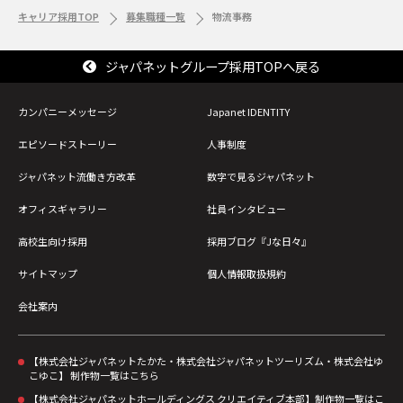
0120-441-
キャリア採用TOP
募集職種一覧
物流事務
222
ジャパネットグループ採用TOPへ戻る
ジャパネットグループ 採用デスク
0120-314-252
カンパニーメッセージ
Japanet IDENTITY
エピソードストーリー
人事制度
（受付時間：9:00～18:00）※土日祝・年末年始を
除く
ジャパネット流働き方改革
数字で見るジャパネット
オフィスギャラリー
社員インタビュー
高校生向け採用
採用ブログ『Jな日々』
サイトマップ
個人情報取扱規約
会社案内
【株式会社ジャパネットたかた・株式会社ジャパネットツーリズム・株式会社ゆ
こゆこ】 制作物一覧はこちら
【株式会社ジャパネットホールディングス クリエイティブ本部】制作物一覧はこ