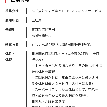
募集会社
株式会社ジャパネットロジスティクスサービス
雇用形態
正社員
勤務地
東京都港区三田
福岡県糟屋郡
就業時間
9：00～18：00（実働8時間/休憩1時間）
休日・
■年間休日121日以上（完全週休2日制・土日
休暇
祝休み）
※土日・祝日出勤の場合あり。その際は平日に
振替休日を取得
※年間休日以外に、年末年始休日は最大３日、
夏季休日は最大２日付与（入社日による）
※スーパーリフレッシュ休暇として、有給休
暇・公休を合わせて最大16連休取得可
■育児・介護休業制度