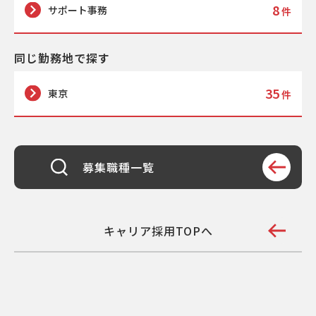
8
か
サポート事務
件
選考の結果について詳細理由を教えてもらえ
ますか
同じ勤務地で探す
採用プロセスについて
35
東京
件
遠方の場合、面接交通費は支給されますか
勤務中のため、日中の面接受験が難しいので
すが
募集職種一覧
今すぐに勤務できないのですが、応募できま
すか
キャリア採用TOPへ