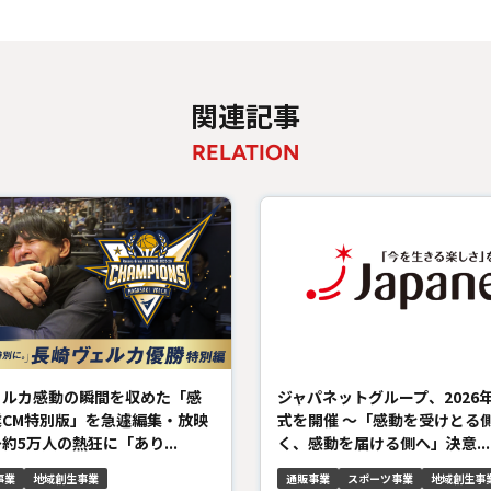
関連記事
RELATION
ェルカ感動の瞬間を収めた「感
ジャパネットグループ、2026
業CM特別版」を急遽編集・放映
式を開催 ～「感動を受けとる
約5万人の熱狂に「あり...
く、感動を届ける側へ」決意...
事業
地域創生事業
通販事業
スポーツ事業
地域創生事