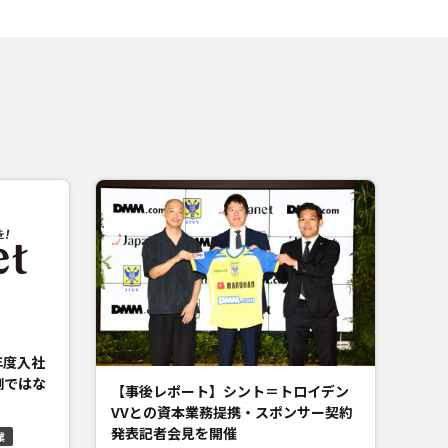
年度入社
側ではな
【事後レポート】シント＝トロイデン
VVとの資本業務提携・スポンサー契約
発表記者会見を開催
業