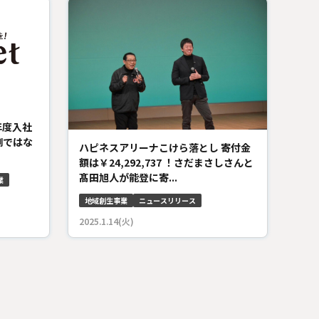
年度入社
側ではな
ハピネスアリーナこけら落とし 寄付金
額は￥24,292,737 ！さだまさしさんと
髙田旭人が能登に寄...
業
地域創生事業
ニュースリリース
2025.1.14(火)