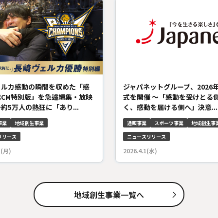
ェルカ感動の瞬間を収めた「感
ジャパネットグループ、2026
業CM特別版」を急遽編集・放映
式を開催 ～「感動を受けとる
約5万人の熱狂に「あり...
く、感動を届ける側へ」決意...
事業
地域創生事業
通販事業
スポーツ事業
地域創生事
リリース
ニュースリリース
5(月)
2026.4.1(水)
地域創生事業一覧へ