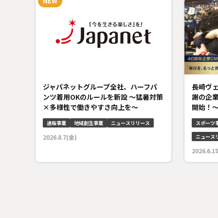
ジャパネットグループ全社、ハーフパ
長崎ヴ
ンツ着用OKのルールを新設 ～猛暑対策
謝の企
×多様性で働きやすさ向上を～
開始！～
通販事業
地域創生事業
ニュースリリース
スポーツ
2026.8.7(金)
ニュース
2026.6.1