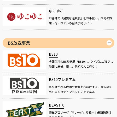
ゆこゆこ
お客様の『良質な温泉旅』をお手伝い。国内の旅
館・宿・ホテルの宿泊予約サイト
BS放送事業
BS10
全国無料のBS放送局『BS10』。クイズにゴルフに
映画に麻雀、楽しい番組てんこ盛り！
BS10プレミアム
語り継がれる映画や音楽をお届けする、大人のた
めのエンタテインメントチャンネル
BEAST X
麻雀プロリーグ「Mリーグ」参戦中！最新情報は