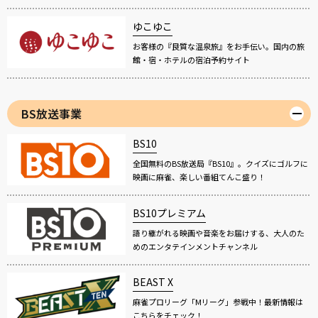
ゆこゆこ
お客様の『良質な温泉旅』をお手伝い。国内の旅
館・宿・ホテルの宿泊予約サイト
BS放送事業
BS10
全国無料のBS放送局『BS10』。クイズにゴルフに
映画に麻雀、楽しい番組てんこ盛り！
BS10プレミアム
語り継がれる映画や音楽をお届けする、大人のた
めのエンタテインメントチャンネル
BEAST X
麻雀プロリーグ「Mリーグ」参戦中！最新情報は
こちらをチェック！