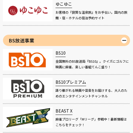
ゆこゆこ
お客様の『良質な温泉旅』をお手伝い。国内の旅
館・宿・ホテルの宿泊予約サイト
BS放送事業
BS10
全国無料のBS放送局『BS10』。クイズにゴルフに
映画に麻雀、楽しい番組てんこ盛り！
BS10プレミアム
語り継がれる映画や音楽をお届けする、大人のた
めのエンタテインメントチャンネル
BEAST X
麻雀プロリーグ「Mリーグ」参戦中！最新情報は
こちらをチェック！