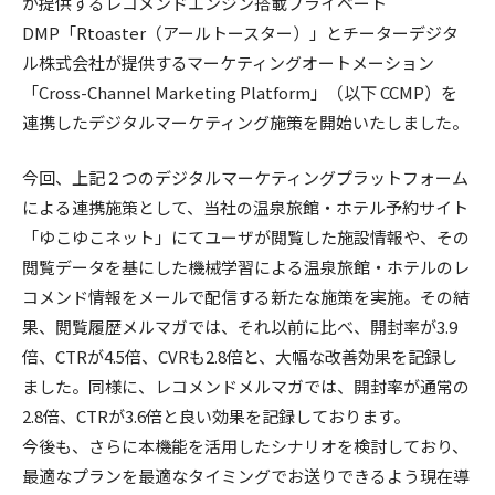
が提供するレコメンドエンジン搭載プライベート
DMP「Rtoaster（アールトースター）」とチーターデジタ
ル株式会社が提供するマーケティングオートメーション
「Cross-Channel Marketing Platform」（以下 CCMP）を
連携したデジタルマーケティング施策を開始いたしました。
今回、上記２つのデジタルマーケティングプラットフォーム
による連携施策として、当社の温泉旅館・ホテル予約サイト
「ゆこゆこネット」にてユーザが閲覧した施設情報や、その
閲覧データを基にした機械学習による温泉旅館・ホテルのレ
コメンド情報をメールで配信する新たな施策を実施。その結
果、閲覧履歴メルマガでは、それ以前に比べ、開封率が3.9
倍、CTRが4.5倍、CVRも2.8倍と、大幅な改善効果を記録し
ました。同様に、レコメンドメルマガでは、開封率が通常の
2.8倍、CTRが3.6倍と良い効果を記録しております。
今後も、さらに本機能を活用したシナリオを検討しており、
最適なプランを最適なタイミングでお送りできるよう現在導