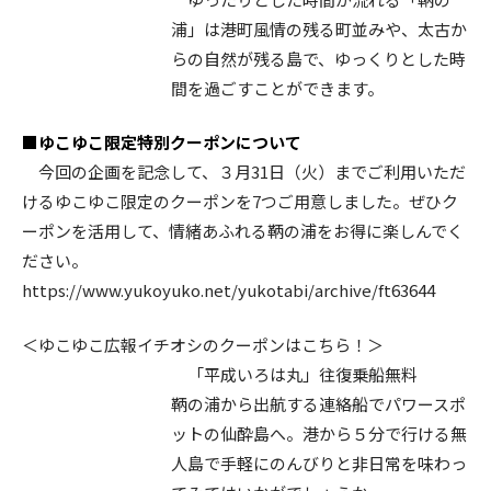
浦」は港町風情の残る町並みや、太古か
らの自然が残る島で、ゆっくりとした時
間を過ごすことができます。
■ゆこゆこ限定特別クーポンについて
今回の企画を記念して、３月31日（火）までご利用いただ
けるゆこゆこ限定のクーポンを7つご用意しました。ぜひク
ーポンを活用して、情緒あふれる鞆の浦をお得に楽しんでく
ださい。
https://www.yukoyuko.net/yukotabi/archive/ft63644
＜ゆこゆこ広報イチオシのクーポンはこちら！＞
「平成いろは丸」往復乗船無料
鞆の浦から出航する連絡船でパワースポ
ットの仙酔島へ。港から５分で行ける無
人島で手軽にのんびりと非日常を味わっ