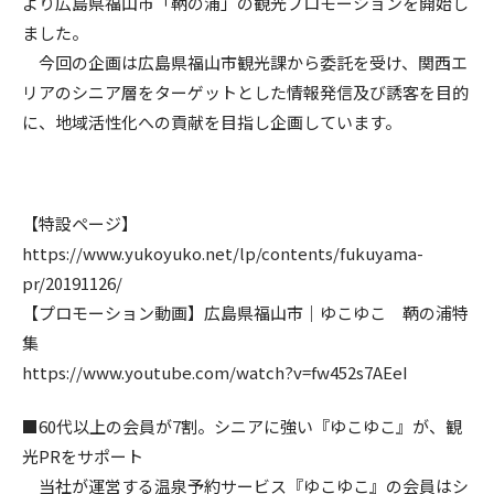
より広島県福山市「鞆の浦」の観光プロモーションを開始し
ました。
今回の企画は広島県福山市観光課から委託を受け、関西エ
リアのシニア層をターゲットとした情報発信及び誘客を目的
に、地域活性化への貢献を目指し企画しています。
【特設ページ】
https://www.yukoyuko.net/lp/contents/fukuyama-
pr/20191126/
【プロモーション動画】広島県福山市｜ゆこゆこ 鞆の浦特
集
https://www.youtube.com/watch?v=fw452s7AEeI
■60代以上の会員が7割。シニアに強い『ゆこゆこ』が、観
光PRをサポート
当社が運営する温泉予約サービス『ゆこゆこ』の会員はシ