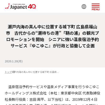
MENU
瀬戸内海の真ん中に位置する城下町 広島県福山
市 古代からの“潮待ちの港”「鞆の浦」の観光プ
ロモーションを開始 シニアに強い温泉宿泊予約
サービス『ゆこゆこ』が行政と協働して企画
2020.1.20(月)
トップ
瀬戸内海の真ん中に位置する城下町 広島県...
温泉宿泊予約サービスや温泉メディア事業を行うゆこゆこ
ホールディングス株式会社（本社：東京都中央区 代表取締役
社長執行役員：吉田 周平、以下当社）は、2019年12月４日