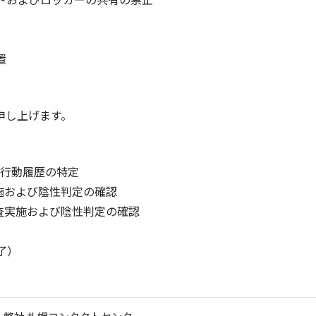
置
申し上げます。
る行動履歴の特定
施および陰性判定の確認
査実施および陰性判定の確認
了）