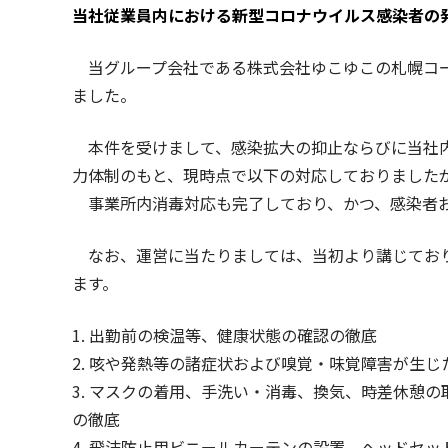
当社従業員内における新型コロナウイルス感染者の
当グループ会社である株式会社ゆこゆこの札幌コー
ました。
本件を受けまして、感染拡大の抑止ならびに当社内
力体制のもと、現時点で以下の対応しておりましたが
事業所内消毒対応も完了しており、かつ、感染者お
なお、運営に当たりましては、当初より講じており
ます。
1. 出勤前の検温等、健康状態の確認の徹底
2. 咳や発熱等の諸症状および嗅覚・味覚障害が生
3. マスクの着用、手洗い・消毒、換気、時差休憩
の徹底
4. 飛沫防止用ビニールカーテンの設置、ヘッドセ