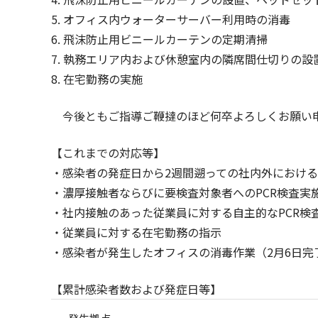
5. オフィス内ウォーターサーバー利用時の消毒
6. 飛沫防止用ビニールカーテンの定期清掃
7. 執務エリア内および休憩室内の隣席間仕切りの設
8. 在宅勤務の実施
今後ともご指導ご鞭撻のほど何卒よろしくお願い
【これまでの対応等】
・感染者の発症日から2週間遡っての社内外におけ
・濃厚接触者ならびに要検査対象者へのPCR検査実
・社内接触のあった従業員に対する自主的なPCR検
・従業員に対する在宅勤務の指示
・感染者が発生したオフィスの消毒作業（2月6日完
【累計感染者数および発症日等】