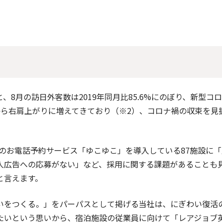
と、8月の訪日外客数は2019年同月比85.6%にのぼり、新型
から右肩上がりに増えてきており（※2）、コロナ禍の収束を見
宿のお電話予約サービス「ゆこゆこ」を導入している87施設に
人広告への応募がない」など、採用に関する課題があることも
と言えます。
をつくる。」をパーパスとして掲げる当社は、にぎわい復活
たいという思いから、宿泊施設の従業員に向けて「レアジョブ英