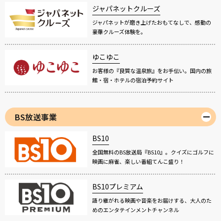
ジャパネットクルーズ
ジャパネットが磨き上げたおもてなしで、感動の
豪華クルーズ体験を。
ゆこゆこ
お客様の『良質な温泉旅』をお手伝い。国内の旅
館・宿・ホテルの宿泊予約サイト
BS放送事業
BS10
全国無料のBS放送局『BS10』。クイズにゴルフに
映画に麻雀、楽しい番組てんこ盛り！
BS10プレミアム
語り継がれる映画や音楽をお届けする、大人のた
めのエンタテインメントチャンネル