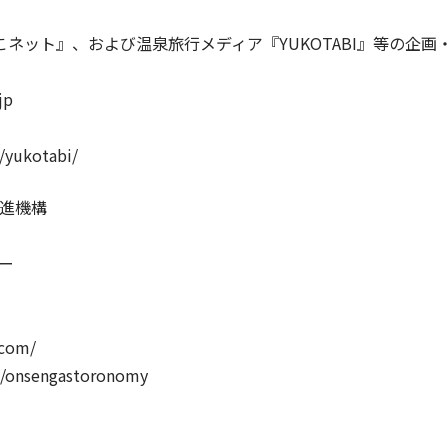
ネット』、および温泉旅行メディア『YUKOTABI』等の企
jp
/yukotabi/
推進機構
ー
.com/
m/onsengastoronomy