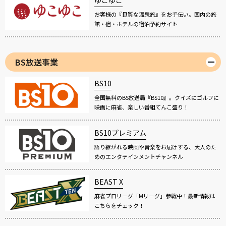
お客様の『良質な温泉旅』をお手伝い。国内の旅
館・宿・ホテルの宿泊予約サイト
BS放送事業
BS10
全国無料のBS放送局『BS10』。クイズにゴルフに
映画に麻雀、楽しい番組てんこ盛り！
BS10プレミアム
語り継がれる映画や音楽をお届けする、大人のた
めのエンタテインメントチャンネル
BEAST X
麻雀プロリーグ「Mリーグ」参戦中！最新情報は
こちらをチェック！