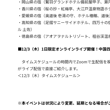
・岡山県の宿（鷲羽グランドホテル備前屋甲子、瀬
・香川県の宿（桜の抄・紅梅亭、大江戸温泉物語ホ
・愛媛県の宿（奥道後 壱湯の守、ホテル椿館、道後
・高知県の宿（足摺サニーサイドホテル、四万十の
ル 土佐）
・徳島県の宿（アオアヲナルトリゾート、祖谷渓温
■12/3（木）1日限定オンラインライブ開催！中
タイムスケジュールの時間内でZoomで生配信を
がライブ配信で直接ご紹介します。
＜12/3（木）タイムスケジュール＞
※本イベントは状況により変更、延期となる場合が