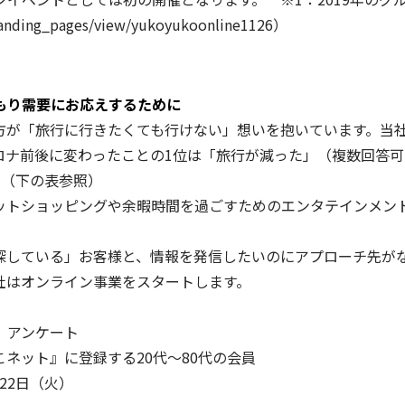
/landing_pages/view/yukoyukoonline1126
）
もり需要にお応えするために
が「旅行に行きたくても行けない」想いを抱いています。当社が
ロナ前後に変わったことの1位は「旅行が減った」（複数回答
。（下の表参照）
トショッピングや余暇時間を過ごすためのエンタテインメン
している」お客様と、情報を発信したいのにアプローチ先がな
社はオンライン事業をスタートします。
」アンケート
ネット』に登録する20代～80代の会員
22日（火）