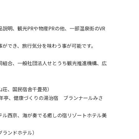
明、観光PRや物産PRの他、一部温泉街のVR
ができ、旅行気分を味わう事が可能です。
同組合、一般社団法人せとうち観光推進機構、広
山荘、国民宿舎千畳苑）
千年亭、健康づくりの湯治宿 ブランナールみさ
テル西京、海が奏でる癒しの宿リゾートホテル美
グランドホテル）