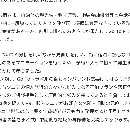
お宿さま、自治体の観光課・観光連盟、地域金融機関等と会話
宣言中に一度絞っていた人財を呼び戻し準備に奔走なさっている
実情がある一方、割引に慣れたお客さまが果たしてGo Toト
ました。
についてAI分析を用いながら見直しを行い、特に宿泊に熱心な
力のあるプロモーションを行うため、予約が入って初めて発生
をかけて参りました。
のは、Go Toトラベルの後もインバウンド需要はしばらく消失
即ちシニアの個人旅行の方々がお好みになる宿泊プランや適正
さまのご相談相手として圧倒的な強みを持っていると自負して
機を捉えたPR、即ちシニアがお好きな名所・旧跡の見直しを
、シニア世代の心に響く定番観光が最も力を発揮すると予見して
者の皆さまと共に中期的な地域の再稼働を実現して参ります