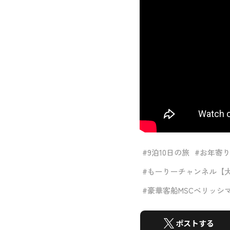
#9泊10日の旅
#お年寄
#もーりーチャンネル【
#豪華客船MSCベリッシ
ポストする