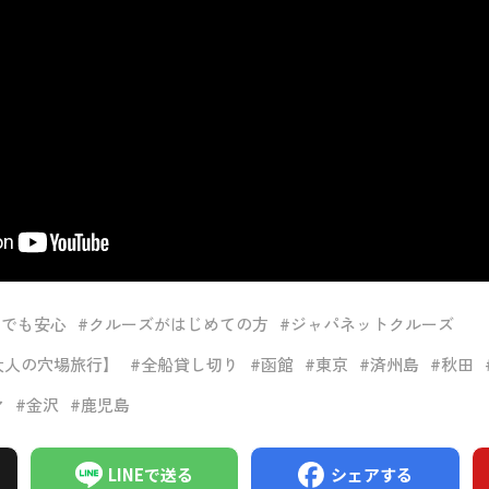
りでも安心
#クルーズがはじめての方
#ジャパネットクルーズ
大人の穴場旅行】
#全船貸し切り
#函館
#東京
#済州島
#秋田
マ
#金沢
#鹿児島
LINEで送る
シェアする