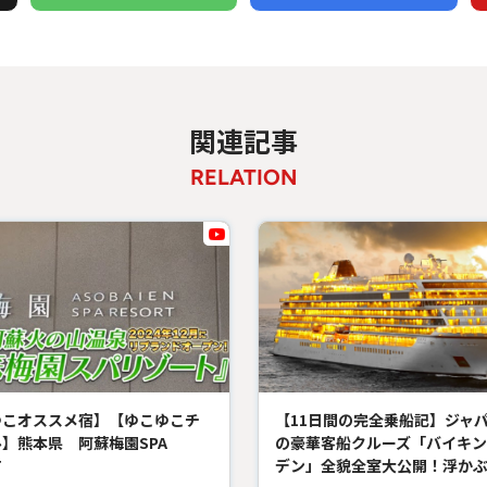
関連記事
RELATION
ゆこオススメ宿】【ゆこゆこチ
【11日間の完全乗船記】ジャ
】熊本県 阿蘇梅園SPA
の豪華客船クルーズ「バイキン
T
デン」全貌全室大公開！浮かぶ憧