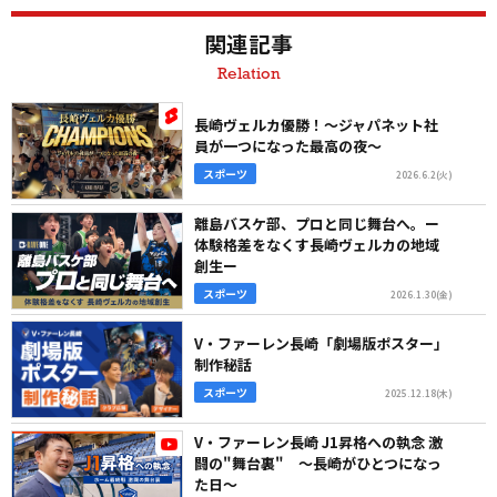
関連記事
Relation
長崎ヴェルカ優勝！～ジャパネット社
員が一つになった最高の夜～
スポーツ
2026.6.2(火)
離島バスケ部、プロと同じ舞台へ。ー
体験格差をなくす長崎ヴェルカの地域
創生ー
スポーツ
2026.1.30(金)
V・ファーレン長崎「劇場版ポスター」
制作秘話
スポーツ
2025.12.18(木)
V・ファーレン長崎 J1昇格への執念 激
闘の"舞台裏" ～長崎がひとつになっ
た日～