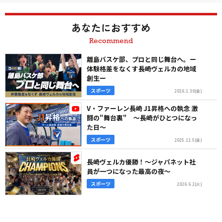
あなたにおすすめ
Recommend
離島バスケ部、プロと同じ舞台へ。ー
体験格差をなくす長崎ヴェルカの地域
創生ー
スポーツ
2026.1.30(金)
V・ファーレン長崎 J1昇格への執念 激
闘の"舞台裏" ～長崎がひとつになっ
た日～
スポーツ
2025.12.5(金)
長崎ヴェルカ優勝！～ジャパネット社
員が一つになった最高の夜～
スポーツ
2026.6.2(火)