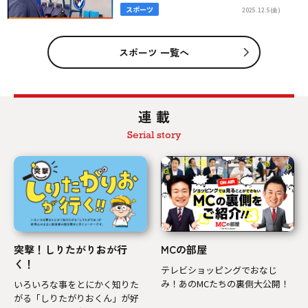
スポーツ
2025.12.5(金)
スポーツ 一覧へ
連 載
Serial story
突撃！しりたがりおが行
MCの部屋
く！
テレビショッピングでおなじ
み！あのMCたちの裏側大公開！
いろいろな事をとにかく知りた
がる「しりたがりおくん」が好