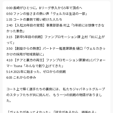
0:00 長崎がひとつに。Bリーグ参入から5年で頂点へ
0:50 ファンの皆さまの熱い声「ヴェルカは生活の一部」
1:35 コートの裏側で戦い続けた人たち
2:40 【入社20年目の覚悟】事業部部長 村上「5年前には想像できな
かった景色」
3:15 【新卒5年目の挑戦】ファンプロモーション課 上村「B1に上が
って」
3:50 【創設からの熱意】パートナー推進課課長 樋口「ヴェルカきっ
かけの採用が地域貢献に」
4:10 【チアと裏方の両立】ファンプロモーション課兼VELCパフォー
マー Tsuna「みんなで創り上げてきた」
5:14 2021年に始まった、ゼロからの挑戦
6:05 これからの歩み
コート上で輝く選手たちの裏側には、 私たちジャパネットグループ
のスタッフたちが共に挑んだ、 もう一つの挑戦の物語がありまし
た。
「ヴェルカがあってよかった」「試合があるから、頑張れる」