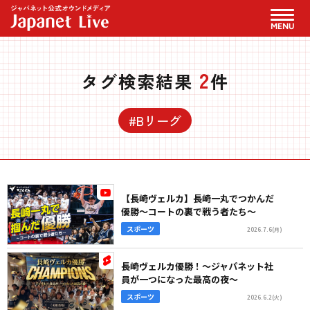
MENU
2
タグ検索結果
件
#Bリーグ
【長崎ヴェルカ】長崎一丸でつかんだ
優勝～コートの裏で戦う者たち～
スポーツ
2026.7.6(月)
長崎ヴェルカ優勝！～ジャパネット社
員が一つになった最高の夜～
スポーツ
2026.6.2(火)