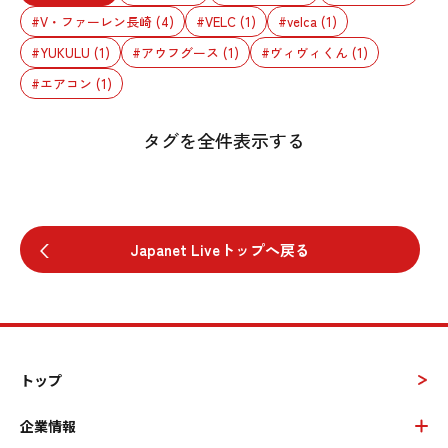
#V・ファーレン長崎
(4)
#VELC
(1)
#velca
(1)
#YUKULU
(1)
#アウフグース
(1)
#ヴィヴィくん
(1)
#エアコン
(1)
タグを全件表示する
Japanet Liveトップへ戻る
トップ
企業情報