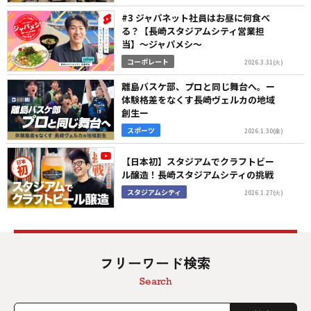
#3 ジャパネット社員はお昼に何食べ
る？【長崎スタジアムシティ営業担
当】〜ジャパメシ〜
コーポレート
2026.3.31(火)
離島バスケ部、プロと同じ舞台へ。ー
体験格差をなくす長崎ヴェルカの地域
創生ー
スポーツ
2026.1.30(金)
【日本初】スタジアムでクラフトビー
ル醸造！長崎スタジアムシティの挑戦
スタジアムシティ
2026.1.27(火)
フリーワード検索
Search