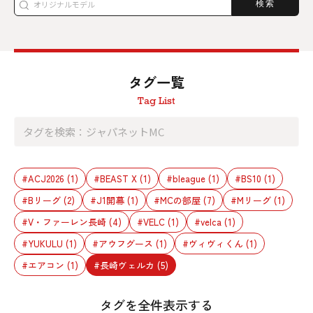
検索
タグ一覧
Tag List
#ACJ2026
(1)
#BEAST X
(1)
#bleague
(1)
#BS10
(1)
#Bリーグ
(2)
#J1開幕
(1)
#MCの部屋
(7)
#Mリーグ
(1)
#V・ファーレン長崎
(4)
#VELC
(1)
#velca
(1)
#YUKULU
(1)
#アウフグース
(1)
#ヴィヴィくん
(1)
#エアコン
(1)
#長崎ヴェルカ
(5)
タグを全件表示する