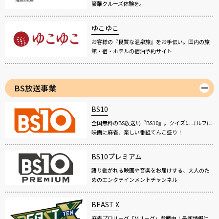
豪華クルーズ体験を。
ゆこゆこ
お客様の『良質な温泉旅』をお手伝い。国内の旅
館・宿・ホテルの宿泊予約サイト
BS放送事業
BS10
全国無料のBS放送局『BS10』。クイズにゴルフに
映画に麻雀、楽しい番組てんこ盛り！
BS10プレミアム
語り継がれる映画や音楽をお届けする、大人のた
めのエンタテインメントチャンネル
BEAST X
麻雀プロリーグ「Mリーグ」参戦中！最新情報は