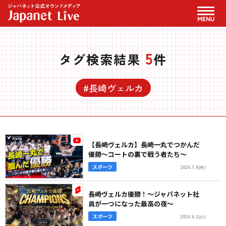
MENU
5
タグ検索結果
件
#長崎ヴェルカ
【長崎ヴェルカ】長崎一丸でつかんだ
優勝～コートの裏で戦う者たち～
スポーツ
2026.7.6(月)
長崎ヴェルカ優勝！～ジャパネット社
員が一つになった最高の夜～
スポーツ
2026.6.2(火)